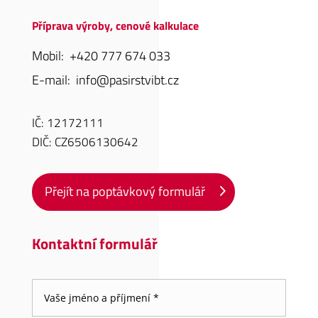
Příprava výroby, cenové kalkulace
Mobil:
+420 7
77 674
033
E-mail:
info@pasirstvibt.cz
IČ: 12172111
DIČ: CZ6506130642
Přejít na poptávkový formulář
Kontaktní formulář