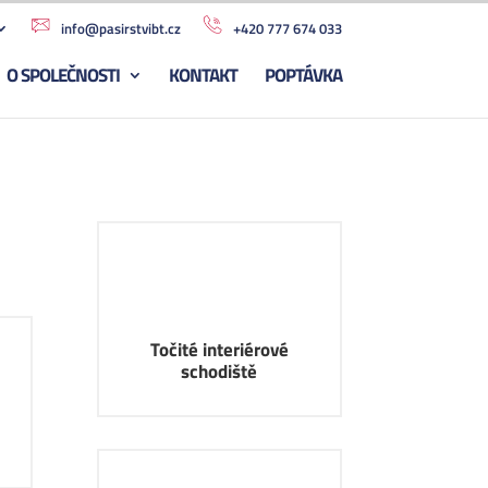
info@pasirstvibt.cz
+420 777 674 033
O SPOLEČNOSTI
KONTAKT
POPTÁVKA
Točité interiérové
schodiště