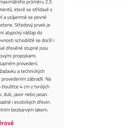
o maximálního průměru 2,5
mentů, které se střídavě s
yč a vzájemně se pevně
etene. Středový prvek je
ní atypický nášlap do
vnosti schodiště se docílí i
livé dřevěné stupně jsou
ovými propojkami.
sazném provedení,
ožadavku a technických
m provedením zábradlí. Na
 tloušťce 4 cm z tvrdých
k, dub, javor nebo jasan.
padně i exotických dřevin.
litním bezbarvým lakem.
iérové