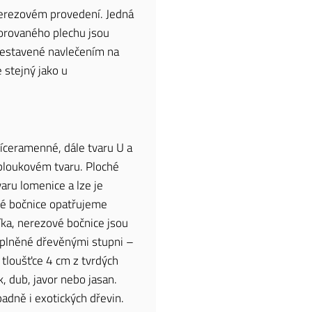
nerezovém provedení. Jedná
orovaného plechu jsou
estavené navlečením na
 stejný jako u
íceramenné, dále tvaru U a
obloukovém tvaru. Ploché
aru lomenice a lze je
ové bočnice opatřujeme
ka, nerezové bočnice jsou
oplněné dřevěnými stupni –
 tloušťce 4 cm z tvrdých
k, dub, javor nebo jasan.
padně i exotických dřevin.