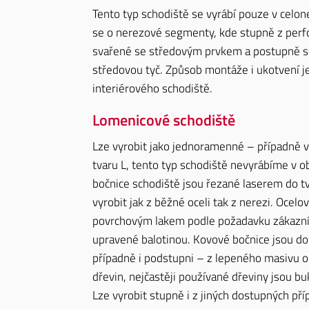
Tento typ schodiště se vyrábí pouze v celo
se o nerezové segmenty, kde stupně z perf
svařené se středovým prvkem a postupně s
středovou tyč. Způsob montáže i ukotvení je
interiérového schodiště.
Lomenicové schodiště
Lze vyrobit jako jednoramenné – případně v
tvaru L, tento typ schodiště nevyrábíme v 
bočnice schodiště jsou řezané laserem do tv
vyrobit jak z běžné oceli tak z nerezi. Ocel
povrchovým lakem podle požadavku zákazní
upravené balotinou. Kovové bočnice jsou d
případně i podstupni – z lepeného masivu o
dřevin, nejčastěji používané dřeviny jsou bu
Lze vyrobit stupně i z jiných dostupných pří