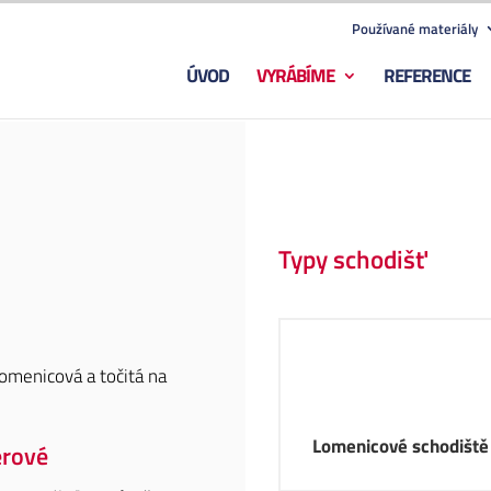
Používané materiály
ÚVOD
VYRÁBÍME
REFERENCE
Typy schodišť
omenicová a točitá na
Lomenicové schodiště
érové