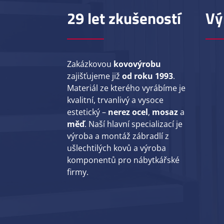
29 let zkušeností
Vý
Zakázkovou
kovovýrobu
zajišťujeme již
od roku 1993
.
Materiál ze kterého vyrábíme je
kvalitní, trvanlivý a vysoce
estetický –
nerez ocel
,
mosaz
a
měď
. Naší hlavní specializací je
výroba a montáž zábradlí z
ušlechtilých kovů a výroba
komponentů pro nábytkářské
firmy.