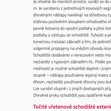
Je vhodné do menších prostor, vyrábí se d
m. Je vyrobeno z jednotlivých kovových seg
dřevěnými nášlapy navlékají na středovou t
stáhnou posledním sloupkem středového vř
pevně kotvený do spodní podlahy a přes hor
podlahy u výstupu ze schodiště. Tuhosti a pe
konečnou instalací zábradlí a tím, že jednot
vzájemně propojeny na vnějším obvodu kov
Schodiště dodáváme v nerezovém nebo mo
nejčastěji s typovým zábradlím KL. Podle p
možností je možné schodiště doplnit i jiný
stupně – nášlapy používáme lepený masiv o
dřevin, nejčastěji používané dřeviny jsou bu
Lze vyrobit stupně i z jiných dostupných pří
Dřevěné prvky schodiště jsou opatřené kva
Točité vřetenové schodiště exter