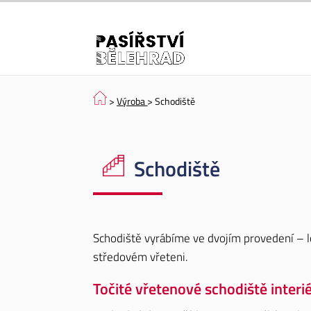
>
Výroba
> Schodiště
Schodiště
Schodiště vyrábíme ve dvojím provedení – l
středovém vřeteni.
Točité vřetenové schodiště interi