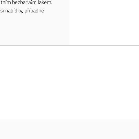
litním bezbarvým lakem.
ší nabídky, případně