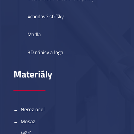
Vchodové stříšky
Madla
3D nápisy a loga
Materiály
→ Nerez ocel
→ Mosaz
→ Měď