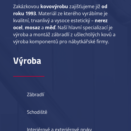
Zakázkovou
kovovýrobu
zajišťujeme již
od
roku 1993
. Materiál ze kterého vyrábíme je
kvalitní, trvanlivý a vysoce estetický –
nerez
ocel
,
mosaz
a
měď
. Naší hlavní specializací je
výroba a montáž zábradlí z ušlechtilých kovů a
výroba komponentů pro nábytkářské firmy.
Výroba
Zábradlí
Schodiště
Interiérové a exteriérové prvky