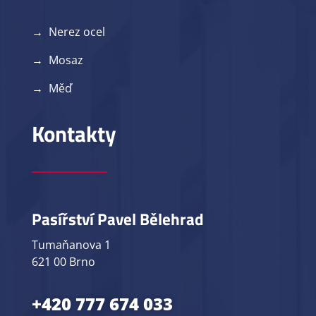
→ Nerez ocel
→ Mosaz
→ Měď
Kontakty
Pasířství Pavel Bělehrad
Tumaňanova 1
621 00 Brno
+420 777 674 033