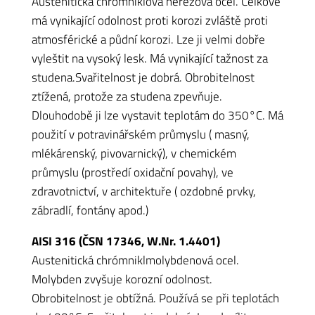
Austenitická chrómniklová nerezová ocel. Celkově
má vynikající odolnost proti korozi zvláště proti
atmosférické a půdní korozi. Lze ji velmi dobře
vyleštit na vysoký lesk. Má vynikající tažnost za
studena.Svařitelnost je dobrá. Obrobitelnost
ztížená, protože za studena zpevňuje.
Dlouhodobě ji lze vystavit teplotám do 350°C. Má
použití v potravinářském průmyslu ( masný,
mlékárenský, pivovarnický), v chemickém
průmyslu (prostředí oxidační povahy), ve
zdravotnictví, v architektuře ( ozdobné prvky,
zábradlí, fontány apod.)
AISI 316 (ČSN 17346, W.Nr. 1.4401)
Austenitická chrómniklmolybdenová ocel.
Molybden zvyšuje korozní odolnost.
Obrobitelnost je obtížná. Používá se při teplotách