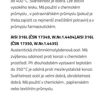
do 400°C. Svařitelnost je dobrá. Lze docílit
vysokého lesku. Má použití v chemickém
průmyslu , v potravinářském průmyslu (pokud je
třeba zajistit co nejmenší znečištění potravin) a v
průmyslu farmaceutickém.
AISI 316L (ČSN 17349, W.Nr.1.4404),AISI 316L
(ČSN 17350, W.Nr.1.4435)
Austenitická chrómniklmolybdenová ocel. Má
zvýšenou odolnost proti korozi v chemickém
prostředí. Při dlouhodobém vystavení teplotám
do 350°C je odolná proti mezikrystalické korozi.
Svařitelnost oceli je velmi dobrá, obrobitelnost
dobrá. Má použití v chemickém , papírenském
nebo textilním průmyslu.