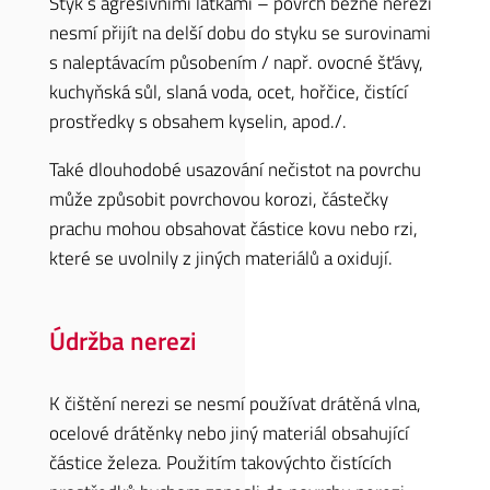
Styk s agresivními látkami – povrch běžné nerezi
nesmí přijít na delší dobu do styku se surovinami
s naleptávacím působením / např. ovocné šťávy,
kuchyňská sůl, slaná voda, ocet, hořčice, čistící
prostředky s obsahem kyselin, apod./.
Také dlouhodobé usazování nečistot na povrchu
může způsobit povrchovou korozi, částečky
prachu mohou obsahovat částice kovu nebo rzi,
které se uvolnily z jiných materiálů a oxidují.
Údržba nerezi
K čištění nerezi se nesmí používat drátěná vlna,
ocelové drátěnky nebo jiný materiál obsahující
částice železa. Použitím takovýchto čistících