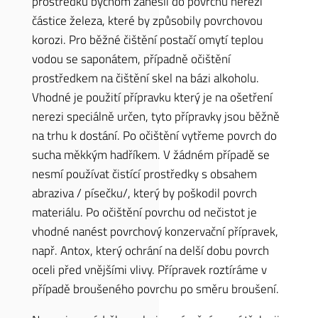
prostředků bychom zanesli do povrchu nerezi
částice železa, které by způsobily povrchovou
korozi. Pro běžné čištění postačí omytí teplou
vodou se saponátem, případně očištění
prostředkem na čištění skel na bázi alkoholu.
Vhodné je použití přípravku který je na ošetření
nerezi speciálně určen, tyto přípravky jsou běžně
na trhu k dostání. Po očištění vytřeme povrch do
sucha měkkým hadříkem. V žádném případě se
nesmí používat čistící prostředky s obsahem
abraziva / písečku/, který by poškodil povrch
materiálu. Po očištění povrchu od nečistot je
vhodné nanést povrchový konzervační přípravek,
např. Antox, který ochrání na delší dobu povrch
oceli před vnějšími vlivy. Přípravek roztíráme v
případě broušeného povrchu po směru broušení.