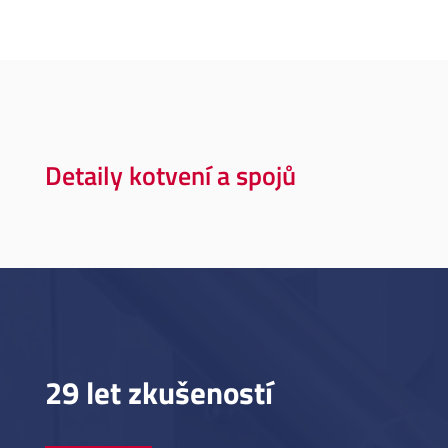
Detaily kotvení a spojů
29 let zkušeností