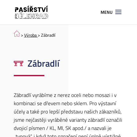
>
Výroba
> Zábradlí
Zábradlí
Zábradlí vyrábíme z nerez oceli nebo mosazi i v
kombinaci se dřevem nebo sklem. Pro výstavní
účely a také pro lepší představu našich zákazníků,
jsme nejčastěji vyráběné varianty zábradlí označili
dvojicí písmen / KL, MI, SK apod./ a nazvali je
„typová“, i když toto označení není úplně výstižné.