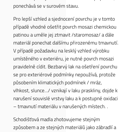
ponechává se v surovém stavu.
Pro lepší vzhled a sjednocení povrchu je v tomto
případě vhodné ošetřit povrch mosazi chemickou
patinou a uměle jej ztmavit /staromosaz/ a dále
materiál ponechat dalšímu přirozenému tmavnutí.
V případě požadavku na lesklý vzhled výrobku
umístěného v exteriéru, je nutné povrch mosazi
pravidelně cídit. Bezbarvý lak na ošetření povrchu
se pro exteriérové podmínky nepoužívá, protože
působením klimatických podmínek / mráz,
vlhkost, slunce…/ vznikají v laku praskliny, dojde k
narušení souvislé vrstvy laku a k postupné oxidaci
– tmavnutí materiálu v narušených místech. .
Schodišťová madla zhotovujeme stejným
způsobem a ze stejných materiálů jako zábradlí a