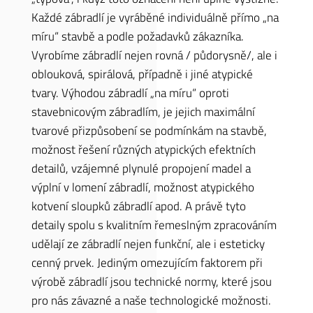
Každé zábradlí je vyráběné individuálně přímo „na
míru“ stavbě a podle požadavků zákazníka.
Vyrobíme zábradlí nejen rovná / půdorysně/, ale i
oblouková, spirálová, případně i jiné atypické
tvary. Výhodou zábradlí „na míru“ oproti
stavebnicovým zábradlím, je jejich maximální
tvarové přizpůsobení se podmínkám na stavbě,
možnost řešení různých atypických efektních
detailů, vzájemné plynulé propojení madel a
výplní v lomení zábradlí, možnost atypického
kotvení sloupků zábradlí apod. A právě tyto
detaily spolu s kvalitním řemeslným zpracováním
udělají ze zábradlí nejen funkční, ale i esteticky
cenný prvek. Jediným omezujícím faktorem při
výrobě zábradlí jsou technické normy, které jsou
pro nás závazné a naše technologické možnosti.