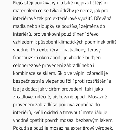
Nejčastěji používaným a také nejpraktičtějším
materiálem co se týká údržby je nerez, jak pro
interiérové tak pro exteriérové využití. Dřevěná
madla nebo sloupky se používají zejména do
interiérů, pro venkovní použití není dřevo
vzhledem k působení klimatických podmínek příliš
vhodné. Pro exteriéry – na balkony, terasy,
francouzská okna apod., je vhodné buď jen
celonerezové provedení zábradlí nebo i
kombinace se sklem. Sklo ve výplni zábradlí je
bezpečnostní s vlepenou fólií proti roztříštění a
lze je dodat jak v čirém provedení, tak i jako
zrcadlové, mléčné, pískované apod.. Mosazné
provedení zábradlí se používá zejména do
interiérů, kvůli oxidaci a tmavnutí materiálu je
vhodné opatřit povrch mosazi bezbarvým lakem.
Pokud se použije mosaz na exteriérový výrobek,